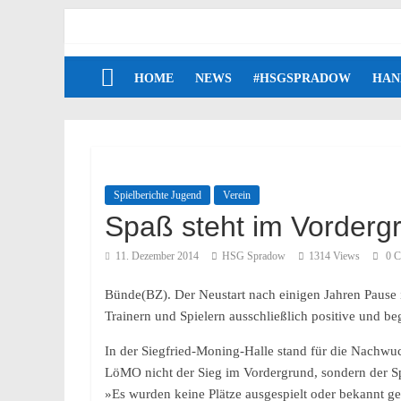
HOME
NEWS
#HSGSPRADOW
HAN
Spielberichte Jugend
Verein
Spaß steht im Vorderg
11. Dezember 2014
HSG Spradow
1314 Views
0 C
Bünde(BZ). Der Neustart nach einigen Jahren Pause i
Trainern und Spielern ausschließlich positive und b
In der Siegfried-Moning-Halle stand für die Nach
LöMO nicht der Sieg im Vordergrund, sondern der Sp
»Es wurden keine Plätze ausgespielt oder bekannt ge