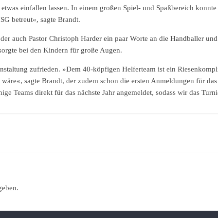
r etwas einfallen lassen. In einem großen Spiel- und Spaßbereich konnt
G betreut«, sagte Brandt.
er auch Pastor Christoph Harder ein paar Worte an die Handballer und Z
orgte bei den Kindern für große Augen.
anstaltung zufrieden. »Dem 40-köpfigen Helferteam ist ein Riesenkomp
h wäre«, sagte Brandt, der zudem schon die ersten Anmeldungen für da
ige Teams direkt für das nächste Jahr angemeldet, sodass wir das Turni
geben.