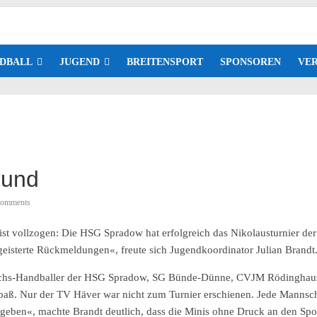
DBALL
JUGEND
BREITENSPORT
SPONSOREN
VER
rund
omments
st vollzogen: Die HSG Spradow hat erfolgreich das Nikolausturnier der
egeisterte Rückmeldungen«, freute sich Jugendkoordinator Julian Brandt
wuchs-Handballer der HSG Spradow, SG Bünde-Dünne, CVJM Rödinghaus
aß. Nur der TV Häver war nicht zum Turnier erschienen. Jede Mannsch
geben«, machte Brandt deutlich, dass die Minis ohne Druck an den Spor