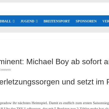
DBALL
JUGEND
BREITENSPORT
SPONSOREN
VER
minent: Michael Boy ab sofort 
Comments
Verletzungssorgen und setzt i
adow ihr nächstes Heimspiel. Damit es endlich zum ersten Saisonsieg r
8 Uhr der TSV Ladbergen, der mit 5 Punkten nur 2 Zähler mehr hat als