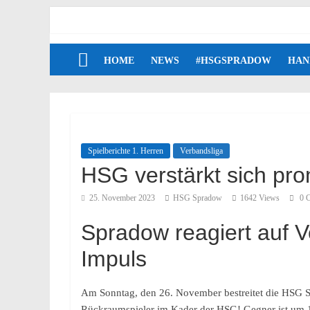
HOME
NEWS
#HSGSPRADOW
HAN
Spielberichte 1. Herren
Verbandsliga
HSG verstärkt sich pro
25. November 2023
HSG Spradow
1642 Views
0 
Spradow reagiert auf 
Impuls
Am Sonntag, den 26. November bestreitet die HSG Spr
Rückraumspieler im Kader der HSG! Gegner ist um 1