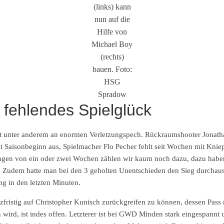
(links) kann
nun auf die
Hilfe von
Michael Boy
(rechts)
bauen. Foto:
HSG
Spradow
 fehlendes Spielglück
liegt unter anderem an enormen Verletzungspech. Rückraumshooter Jona
eit Saisonbeginn aus, Spielmacher Flo Pecher fehlt seit Wochen mit Kni
gen von ein oder zwei Wochen zählen wir kaum noch dazu, dazu haben w
. Zudem hatte man bei den 3 geholten Unentschieden den Sieg durchaus
g in den letzten Minuten.
zfristig auf Christopher Kunisch zurückgreifen zu können, dessen Pass 
d, ist indes offen. Letzterer ist bei GWD Minden stark eingespannt un