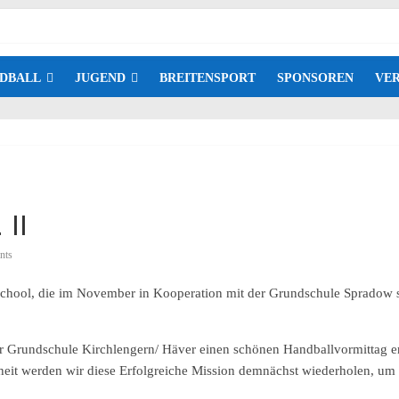
DBALL
JUGEND
BREITENSPORT
SPONSOREN
VER
 II
nts
chool, die im November in Kooperation mit der Grundschule Spradow st
r Grundschule Kirchlengern/ Häver einen schönen Handballvormittag e
rheit werden wir diese Erfolgreiche Mission demnächst wiederholen, u