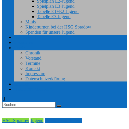
Spielplan E2-Jugend
Spielplan E3-Jugend
Tabelle E1+E2-Jugend
Tabelle E3 Jugend
Minis
Kinderturnen bei der HSG Spradow
Spenden für unsere Jugend
Breitensport
Sponsoren
Verein
Chronik
Vorstand
Termine
Kontakt
Impressum
Datenschutzerklärung
Fanshop
HSG Heft 2025-2026
HSG Spradow
Jugend
Spielberichte Jugend