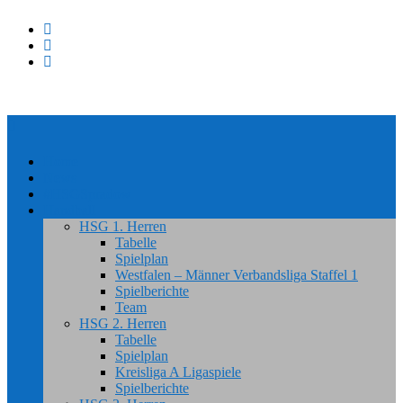
Home
News
#HSGSpradow
Handball
HSG 1. Herren
Tabelle
Spielplan
Westfalen – Männer Verbandsliga Staffel 1
Spielberichte
Team
HSG 2. Herren
Tabelle
Spielplan
Kreisliga A Ligaspiele
Spielberichte