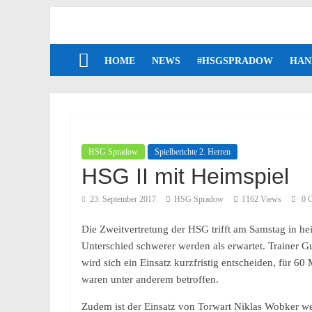
HOME
NEWS
#HSGSPRADOW
HAN
HSG Spradow
Spielberichte 2. Herren
HSG II mit Heimspiel
23. September 2017
HSG Spradow
1162 Views
0 
Die Zweitvertretung der HSG trifft am Samstag in h
Unterschied schwerer werden als erwartet. Trainer G
wird sich ein Einsatz kurzfristig entscheiden, für 
waren unter anderem betroffen.
Zudem ist der Einsatz von Torwart Niklas Wobker we