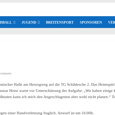
DBALL
JUGEND
BREITENSPORT
SPONSOREN
VER
Comments
eimischer Halle am Herzogweg auf die TG Schildesche 2. Das Heimspiel
unnar Heise warnt vor Unterschätzung der Aufgabe: „Wir haben einige k
60 Minuten kann ich mich den Angeschlagenen aber wohl nicht planen.“ 
gen einer Handverletzung fraglich. Anwurf ist um 16:00h.