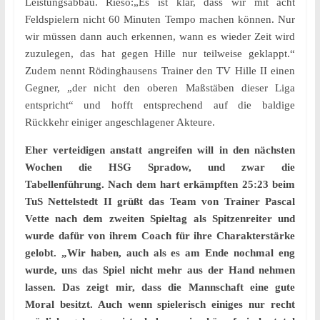
Leistungsabbau. Rieso:„Es ist klar, dass wir mit acht
Feldspielern nicht 60 Minuten Tempo machen können. Nur
wir müssen dann auch erkennen, wann es wieder Zeit wird
zuzulegen, das hat gegen Hille nur teilweise geklappt.“
Zudem nennt Rödinghausens Trainer den TV Hille II einen
Gegner, „der nicht den oberen Maßstäben dieser Liga
entspricht“ und hofft entsprechend auf die baldige
Rückkehr einiger angeschlagener Akteure.
Eher verteidigen anstatt angreifen will in den nächsten
Wochen die HSG Spradow, und zwar die
Tabellenführung. Nach dem hart erkämpften 25:23 beim
TuS Nettelstedt II grüßt das Team von Trainer Pascal
Vette nach dem zweiten Spieltag als Spitzenreiter und
wurde dafür von ihrem Coach für ihre Charakterstärke
gelobt. „Wir haben, auch als es am Ende nochmal eng
wurde, uns das Spiel nicht mehr aus der Hand nehmen
lassen. Das zeigt mir, dass die Mannschaft eine gute
Moral besitzt. Auch wenn spielerisch einiges nur recht