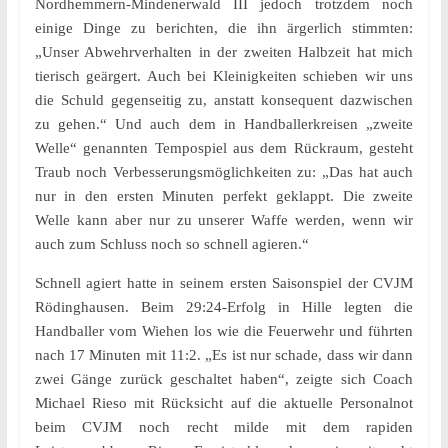
Nordhemmern-Mindenerwald III jedoch trotzdem noch
einige Dinge zu berichten, die ihn ärgerlich stimmten:
„Unser Abwehrverhalten in der zweiten Halbzeit hat mich
tierisch geärgert. Auch bei Kleinigkeiten schieben wir uns
die Schuld gegenseitig zu, anstatt konsequent dazwischen
zu gehen.“ Und auch dem in Handballerkreisen „zweite
Welle“ genannten Tempospiel aus dem Rückraum, gesteht
Traub noch Verbesserungsmöglichkeiten zu: „Das hat auch
nur in den ersten Minuten perfekt geklappt. Die zweite
Welle kann aber nur zu unserer Waffe werden, wenn wir
auch zum Schluss noch so schnell agieren.“
Schnell agiert hatte in seinem ersten Saisonspiel der CVJM
Rödinghausen. Beim 29:24-Erfolg in Hille legten die
Handballer vom Wiehen los wie die Feuerwehr und führten
nach 17 Minuten mit 11:2. „Es ist nur schade, dass wir dann
zwei Gänge zurück geschaltet haben“, zeigte sich Coach
Michael Rieso mit Rücksicht auf die aktuelle Personalnot
beim CVJM noch recht milde mit dem rapiden