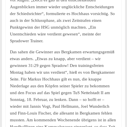
vor Augen. „Doch es gab in den entscheidenden
Augenblicken immer wieder unglückliche Entscheidungen
der Schiedsrichter“, formulierte es Hochhaus vorsichtig. So
auch in der Schlussphase, als zwei Zeitstrafen einen
Punktgewinn der HSG unmöglich machten. „Ein
Unentschieden wäre verdient gewesen“, meinte der
Spradower Trainer.
Das sahen die Gewinner aus Bergkamen erwartungsgemüß
etwas anders. „Etwas zu knapp, aber verdient – wir
gewinnen 31:29 gegen Spradow! Den trainingsfreien
Montag haben wir uns verdient“, hieß es von Bergkamener
Seite. Für Markus Hochhaus gilt es nun, die knappe
Niederlage aus den Köpfen seiner Spieler zu bekommen
und den Focus auf das Spiel gegen TuS Nettelstadt II am
Sonntag, 18. Februar, zu lenken. Dann – so hofft er –
wieder mit Jannis Vogt, Paul Hellmann, Joel Wunderlich
und Finn-Louis Fischer, die allesamt in Bergkamen fehlen
mussten. Am kommenden Wochenende übrigens ist in allen
Handballligen eine Karnevalspause eingeplant, so dass Zeit