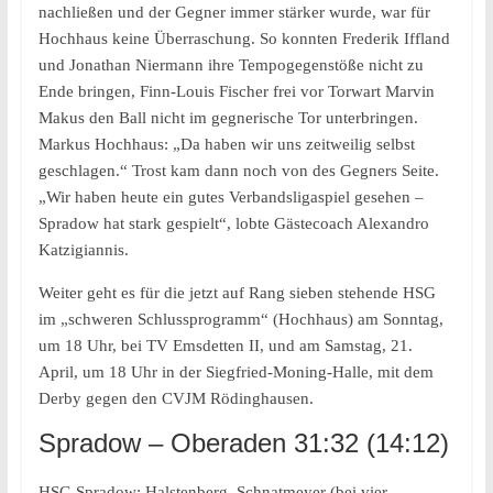
nachließen und der Gegner immer stärker wurde, war für
Hochhaus keine Überraschung. So konnten Frederik Iffland
und Jonathan Niermann ihre Tempogegenstöße nicht zu
Ende bringen, Finn-Louis Fischer frei vor Torwart Marvin
Makus den Ball nicht im gegnerische Tor unterbringen.
Markus Hochhaus: „Da haben wir uns zeitweilig selbst
geschlagen.“ Trost kam dann noch von des Gegners Seite.
„Wir haben heute ein gutes Verbandsligaspiel gesehen –
Spradow hat stark gespielt“, lobte Gästecoach Alexandro
Katzigiannis.
Weiter geht es für die jetzt auf Rang sieben stehende HSG
im „schweren Schlussprogramm“ (Hochhaus) am Sonntag,
um 18 Uhr, bei TV Emsdetten II, und am Samstag, 21.
April, um 18 Uhr in der Siegfried-Moning-Halle, mit dem
Derby gegen den CVJM Rödinghausen.
Spradow – Oberaden 31:32 (14:12)
HSG Spradow: Halstenberg, Schnatmeyer (bei vier