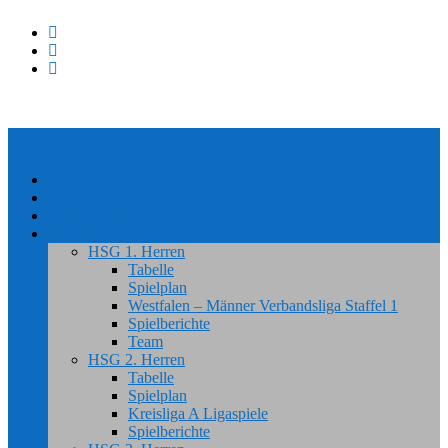
Home
News
#HSGSpradow
Handball
HSG 1. Herren
Tabelle
Spielplan
Westfalen – Männer Verbandsliga Staffel 1
Spielberichte
Team
HSG 2. Herren
Tabelle
Spielplan
Kreisliga A Ligaspiele
Spielberichte