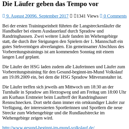
Die Läufer geben das Tempo vor
9. August 2009
6. September 2017
1341 Views
0 Comments
Bei der ersten Trainingseinheit führten die Langstreckenläufer die
Handballer bei einem Ausdauerlauf durch Spradow und
Randringhausen. Zwei weitere Läufe fanden im Wiehengebirge
statt, die durch ihre Steigungen den Spielern der 1. Mannschaft ein
gutes Stehvermögen abverlangten. Ein gemeinsamer Abschluss des
Vorbereitungstrainings ist am kommenden Sonntag mit einem
langen Lauf geplant.
Die Läufer der HSG laden zudem alle Läuferinnen und Läufer zum
Vorbereitungstraining für den Gesund-beginnt-im-Mund Volkslauf
am 19.09.2009 ein, bei dem die HSG Spradow Mitveranstalter ist.
Die Läufer treffen sich jeweils am Mittwoch um 18:30 an der
Turnhalle in Spradow am Herzogweg und am Freitag um 18:00 Uhr
am Kurhaus Erstmeier beim Lauftreff der Randringhauser
Rennschnecken. Dort steht dann immer ein ortskundiger Läufer zur
Verfügung, der interessierten Sportlerinnen und Sportlern die neue
Strecke zum Wiehengebirge und die Rundlaufstrecke im
Wiehengebirge zeigen wird.
http://www.gesund-beginnt-im-mund-volkslauf.de/