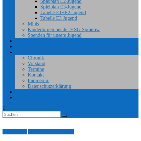
Spielplan E2-Jugend
Spielplan E3-Jugend
Tabelle E1+E2-Jugend
Tabelle E3 Jugend
Minis
Kinderturnen bei der HSG Spradow
Spenden für unsere Jugend
Breitensport
Sponsoren
Verein
Chronik
Vorstand
Termine
Kontakt
Impressum
Datenschutzerklärung
Fanshop
HSG Heft 2025-2026
Breitensport
Spielberichte 1. Herren