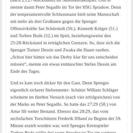
(nach 25:27-Rückstand) im Saisonauftaktspiel. Und er
meinte damit Peter Segadlo im Tor der HSG Spradow. Denn
der temperamentvolle Schlussmann hielt seine Mannschaft
mit mehr als drei Großtaten gegen die Spenger
Offensivkräfte Jan Schürstedt (50.), Kenneth Krüger (51.)
und Torben Bode (52.) im Spiel, beziehungsweise den
25:28-Rückstand in erträglichen Grenzen. So, dass sich die
Spenger Trainer Dessin und Zwaka die Haare rauften.
„Schon hier hätten wir das Derby klar für uns entscheiden
müssen“, meinte ein etwas enttäuschter Stefan Dessin am
Ende des Tages.
Und es kam noch dicker für den Gast. Denn Spenges
eigentlich sicherer Siebenmeter- Schütze William Schläger
scheiterte im fünften Versuch (nach vier erfolgreichen) von
der Marke an Peter Segadlo. So hatte das 27:29 (58.) von
Artur Illi weiter Bestand. Ebenso das 28:29, das vom
sechsfachen Torschützen Frederik Iffland zu Beginn der 59.
Minute erzielt worden war, weil Spenges Kreisspieler
Torben Bode völlig frei vorm Spradower Tor ein weiteres