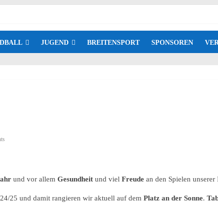
DBALL
JUGEND
BREITENSPORT
SPONSOREN
VER
ts
Jahr
und vor allem
Gesundheit
und viel
Freude
an den Spielen unserer
024/25 und damit rangieren wir aktuell auf dem
Platz an der Sonne
.
Tab