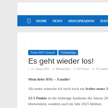
HOME
NEWS
#HSGSPRADOW
HAN
Neben BOY bemerkt
Verbandsliga
Es geht wieder los!
12. Januar 2025
Michael Boy
543 Views
0 Commen
Moin liebe HSG – Familie!
Als erstes wünsche ich euch noch ein
frohes neues 
23:1 Punkte
ist die bisherige Ausbeute der Saison 2
überwintern, sondern auch im Jahr 2025 bleiben.